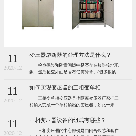
变压器熔断器的处理方法是什么？
11
检查保险和防雷间隙中是否存在短路接地现
2020-12
象，然后检查外面是否有任何异常。(但多根换位
导线并绕时，换位导线之间还需要换位)由于变压
器内部故障，必须仔细检查变压器是否有烟雾或
如何实现变压器的三相变单相
11
油污，以及温度是否正常。 一次绕组与二次
三相变单相变压器是指隔离变压器厂家把三
绕组之间的绝缘不能用振动计判断，故障不能判
2020-12
相输入变成一个单相输出的变压器，如此一来该
断。有必要考虑是否存在中间短路或层间短路。
变压器输入较大一相电流是另外其中一相电流的2
倍。它能使单相220V负载电流降低40%;单相380V
三相变压器设备的组成有哪些？
11
负载电流较大一相电流与之相同，而另外两相是
三相变压器的中心部份是由闭合铁芯和套在
较大一相电流的50%。这样的三相变单相的变压
2020-12