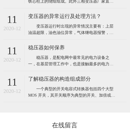
铁芯柱上的绕组组成。此外三相变压器厂家直销
器比常规的隔离变压器成本高出很多
推荐的产品还有油箱储油柜、套管呼吸器、防爆
管、散热器、分接开关、瓦斯继电器、温度计、
变压器的异常运行及处理方法？
11
净油器等。为了便于散热在高低绕组之间留有一
变压器运行时出现的异常情况主要有：上层
定的间隙作为油道使变压器油可以流通。 三
2020-12
油温超限，油色油位异常，气体继电器报警，冷
相变压器设备的组成有哪些？ (1)铁芯
却系统故障及色谱分析不正常等。运行人员发现
变压器异常运行时，应及时分析其原因，性质及
稳压器如何保养
11
影响，采取适当的处理措施，以防故障扩大，保
稳压器，是配电网中最常见的电力设备之
护变压器的安全运行。 一、上层油温升高
2020-12
一，在基层管理工作中，也是接触最多的电力设
1、检查变压器的负荷和冷却介质的温度是否
备。下面就来谈谈稳压器维护保养方面的经验。
发
1、 加强日常巡视、维护和定期测试 重
了解稳压器的构造组成部分
11
点检查内容包括： (1)看外观。主要检查稳压
一个典型的开关电容式转换器包括四个大型
器外部是否存在渗油、是否存在零部件冒烟或放
2020-12
MOS 开关，其开关顺序为典型的开关、加倍或减
电现象。由于稳压器外壳焊接不严密或胶垫
半输入电源电压。能量的传递与存贮由外部电容
器提供，公司举例随着我国隔离变压器产品在市
场环境、生产经营、产品进出口、行业投资环境
以及可持续发展上的问题我国在此基础上对行业
在线留言
发展趋势做出了定性与定量相结合的分析预测。