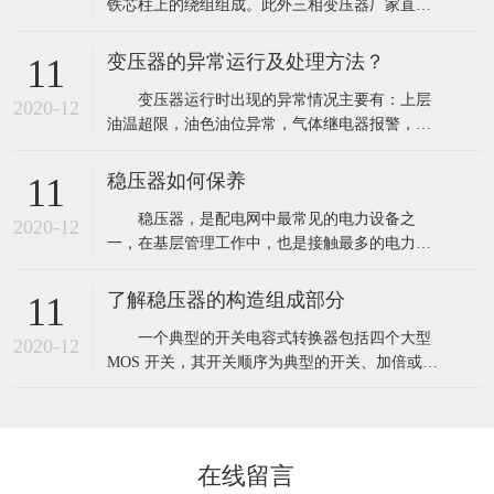
铁芯柱上的绕组组成。此外三相变压器厂家直销
器比常规的隔离变压器成本高出很多
推荐的产品还有油箱储油柜、套管呼吸器、防爆
管、散热器、分接开关、瓦斯继电器、温度计、
变压器的异常运行及处理方法？
11
净油器等。为了便于散热在高低绕组之间留有一
变压器运行时出现的异常情况主要有：上层
定的间隙作为油道使变压器油可以流通。 三
2020-12
油温超限，油色油位异常，气体继电器报警，冷
相变压器设备的组成有哪些？ (1)铁芯
却系统故障及色谱分析不正常等。运行人员发现
变压器异常运行时，应及时分析其原因，性质及
稳压器如何保养
11
影响，采取适当的处理措施，以防故障扩大，保
稳压器，是配电网中最常见的电力设备之
护变压器的安全运行。 一、上层油温升高
2020-12
一，在基层管理工作中，也是接触最多的电力设
1、检查变压器的负荷和冷却介质的温度是否
备。下面就来谈谈稳压器维护保养方面的经验。
发
1、 加强日常巡视、维护和定期测试 重
了解稳压器的构造组成部分
11
点检查内容包括： (1)看外观。主要检查稳压
一个典型的开关电容式转换器包括四个大型
器外部是否存在渗油、是否存在零部件冒烟或放
2020-12
MOS 开关，其开关顺序为典型的开关、加倍或减
电现象。由于稳压器外壳焊接不严密或胶垫
半输入电源电压。能量的传递与存贮由外部电容
器提供，公司举例随着我国隔离变压器产品在市
场环境、生产经营、产品进出口、行业投资环境
以及可持续发展上的问题我国在此基础上对行业
在线留言
发展趋势做出了定性与定量相结合的分析预测。