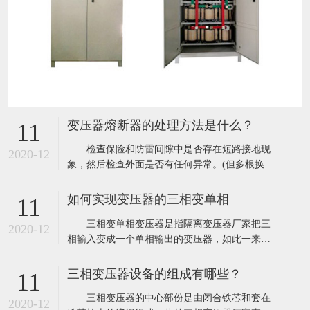
变压器熔断器的处理方法是什么？
11
检查保险和防雷间隙中是否存在短路接地现
2020-12
象，然后检查外面是否有任何异常。(但多根换位
导线并绕时，换位导线之间还需要换位)由于变压
器内部故障，必须仔细检查变压器是否有烟雾或
如何实现变压器的三相变单相
11
油污，以及温度是否正常。 一次绕组与二次
三相变单相变压器是指隔离变压器厂家把三
绕组之间的绝缘不能用振动计判断，故障不能判
2020-12
相输入变成一个单相输出的变压器，如此一来该
断。有必要考虑是否存在中间短路或层间短路。
变压器输入较大一相电流是另外其中一相电流的2
倍。它能使单相220V负载电流降低40%;单相380V
三相变压器设备的组成有哪些？
11
负载电流较大一相电流与之相同，而另外两相是
三相变压器的中心部份是由闭合铁芯和套在
较大一相电流的50%。这样的三相变单相的变压
2020-12